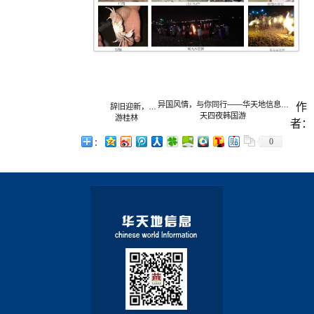
异国风情，与你同行——华天地信息五
作
辞旧迎新，同
天四夜韩国游
游桂林
者：
0
：